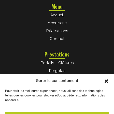
Menu
Accueil
Menuiserie
Réalisations
Contact
Prestations
Portails – Clôtures
Pergolas
Terrasse
Gérer le consentement
Protection solaire
Pour offrir les meilleures expériences, nous utilisons des technologies
Garde-corps
telles que les cookies pour stocker et/ou accéder aux informations des
appareils.